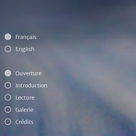
Français
Langue
English
Navigation
Ouverture
Introduction
Lecture
Galerie
Crédits