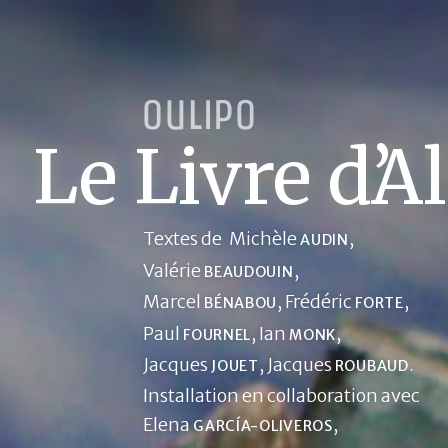
OULIPO
Le Livre d’
Al
Textes de
Michèle
AUDIN
Valérie
BEAUDOUIN
Marcel
Frédéric
BÉNABOU
FORTE
Paul
Ian
FOURNEL
MONK
Jacques
Jacques
JOUET
ROUBAUD
Installation en collaboration avec
Elena
,
GARCÍA-OLIVEROS